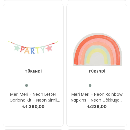
TÜKENDI
TÜKENDI
Meri Meri - Neon Letter
Meri Meri - Neon Rainbow
Garland Kit - Neon Simli
Napkins - Neon Gökkuşağı
Harf Seti Çok Renkli
Peçete - L Çok Renkli
₺1.350,00
₺235,00