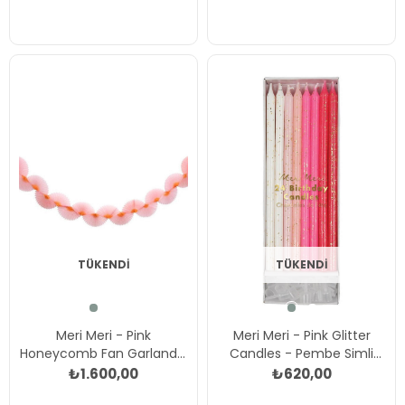
Renkli
TÜKENDI
TÜKENDI
Meri Meri - Pink
Meri Meri - Pink Glitter
Honeycomb Fan Garland -
Candles - Pembe Simli
Pembe Petekli Yelpaze
Mumlar Çok Renkli
₺1.600,00
₺620,00
Asılan Süs Çok Renkli