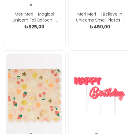
Meri Meri - Magical
Meri Meri - I Believe In
Unicorn Foil Balloon -
Unicorns Small Plates -
Unicorn Folyo Balon Kit Çok
Unicorn Tabak - S Çok
₺925,00
₺450,00
Renkli
Renkli