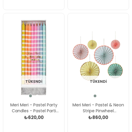
TÜKENDI
TÜKENDI
Meri Meri - Pastel Party
Meri Meri - Pastel & Neon
Candles - Pastel Parti
Stripe Pinwheel
Mumları Çok Renkli
Decorations - Pastel &
₺620,00
₺860,00
Nekor Dekor Çarkları Çok
Renkli