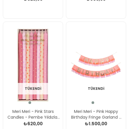
Çok Renkli
TÜKENDI
TÜKENDI
Meri Meri - Pink Stars
Meri Meri - Pink Happy
Candles - Pembe Yıldızlar
Birthday Fringe Garland -
Mumlar (x16) Çok Renkli
Happy Birthday Pembe
₺620,00
₺1.500,00
Püsküllü Asılan Süs Çok