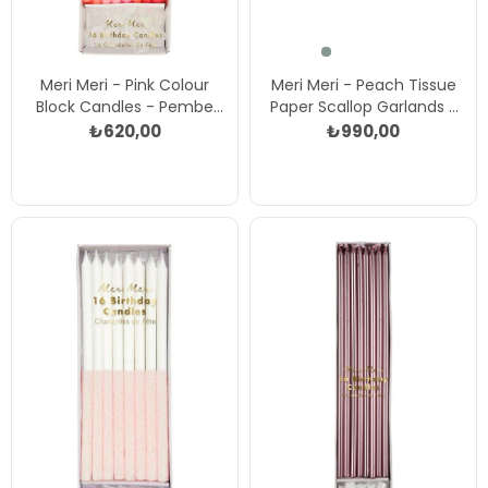
Meri Meri - Pink Colour
Meri Meri - Peach Tissue
Block Candles - Pembe
Paper Scallop Garlands -
Blok Mumlar Çok Renkli
Şeftali Renginde Yarım Ay
₺620,00
₺990,00
Kağıt Asılan Süs Çok Renkli