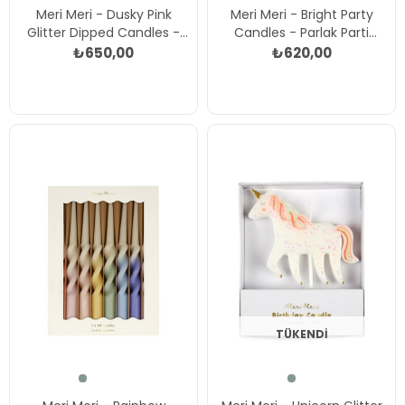
Meri Meri - Dusky Pink
Meri Meri - Bright Party
Glitter Dipped Candles -
Candles - Parlak Parti
Koyu Pembe Simli Mumlar
Mumları Çok Renkli
₺650,00
₺620,00
Çok Renkli
TÜKENDI