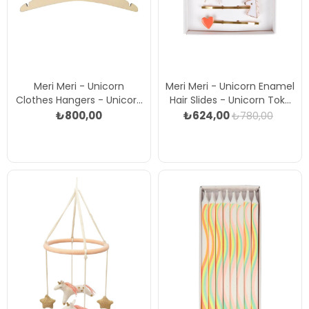
Meri Meri - Unicorn
Meri Meri - Unicorn Enamel
Clothes Hangers - Unicorn
Hair Slides - Unicorn Toka
Ahşap Askı Çok Renkli
Çok Renkli
₺800,00
₺624,00
₺780,00