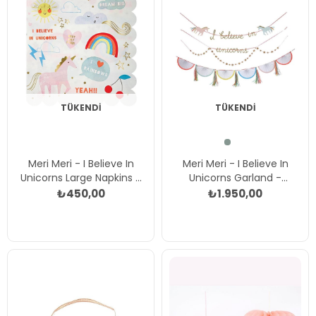
TÜKENDI
TÜKENDI
Meri Meri - I Believe In
Meri Meri - I Believe In
Unicorns Large Napkins -
Unicorns Garland -
Unicorn Peçete - L Çok
Unicorn Asılan Süs Çok
₺450,00
₺1.950,00
Renkli
Renkli