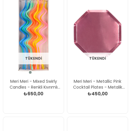
TÜKENDI
TÜKENDI
Meri Meri - Mixed Swirly
Meri Meri - Metallic Pink
Candles - Renkli Kıvrımlı
Cocktail Plates - Metalik
Mumlar - 20'li Çok Renkli
Pembe Kokteyl Tabakları -
₺650,00
₺450,00
8'li Çok Renkli