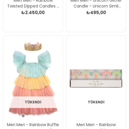
Meri Meri - Rainbow
Meri Meri - Unicorn Glitter
Twisted Dipped Candles -
Candle - Unicorn Simli
Gökkuşağı Renkler Kıvrımlı
Mum Çok Renkli
₺2.450,00
₺495,00
Masa Mumları (8'li) Çok
Renkli
TÜKENDI
TÜKENDI
Meri Meri - Rainbow Ruffle
Meri Meri - Rainbow