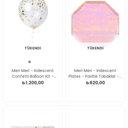
TÜKENDI
TÜKENDI
Meri Meri - Iridescent
Meri Meri - Iridescent
Confetti Balloon Kit -
Plates - Parıltılı Tabaklar - L
Parıltılı Konfetili Balon Kit
- 8'li Çok Renkli
₺1.200,00
₺620,00
Çok Renkli