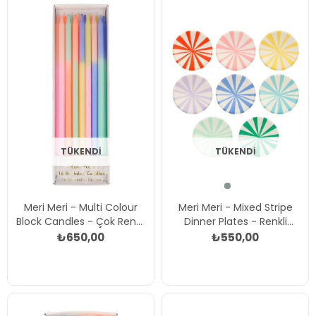
TÜKENDI
TÜKENDI
Meri Meri - Multi Colour
Meri Meri - Mixed Stripe
Block Candles - Çok Renkli
Dinner Plates - Renkli
Blok Mumlar Çok Renkli
Çizgili Tabaklar - L - 8'li
₺650,00
₺550,00
Çok Renkli