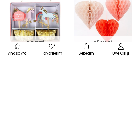
TÜKENDI
TÜKENDI
Anasayfa
Favorilerim
Sepetim
Üye Girişi
Meri Meri - I Believe In
Meri Meri - Heart
Unicorns Cupcake Kit -
Honeycomb Decorations -
Unicorn Cupcake Kit Çok
Kalpli Petek Dekorlar Çok
₺990,00
₺1.600,00
Renkli
Renkli