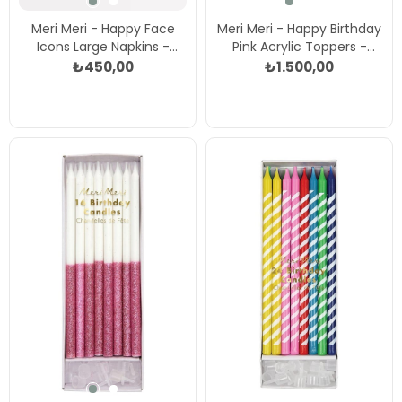
Meri Meri - Happy Face
Meri Meri - Happy Birthday
Icons Large Napkins -
Pink Acrylic Toppers -
Mutlu Yüz Semboller
Happy Birthday Pembe
₺450,00
₺1.500,00
Peçeteler (L) (x16) Çok
Akrilik Pasta Süsü Çok
Renkli
Renkli