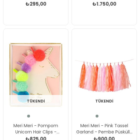
Çok Renkli
Gökkuşağı Balon Kit Çok
₺295,00
₺1.750,00
Renkli
TÜKENDI
TÜKENDI
Meri Meri - Pompom
Meri Meri - Pink Tassel
Unicorn Hair Clips -
Garland - Pembe Püsküllü
Unicornlu Ponpon Toka
Asılan Süs Çok Renkli
₺825,00
₺900,00