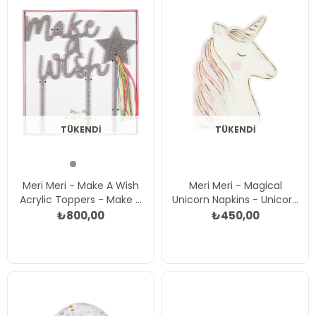
TÜKENDI
TÜKENDI
Meri Meri - Make A Wish
Meri Meri - Magical
Acrylic Toppers - Make A
Unicorn Napkins - Unicorn
Wish Akrilik Pasta Süsü Çok
Peçete - L Çok Renkli
₺800,00
₺450,00
Renkli