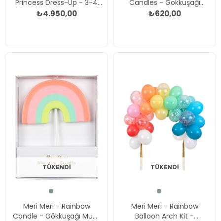
Princess Dress-Up - 3-4
Candles - Gökkuşağı
Years - Fırfırlı Gökkuşağı
Mumlar - 5li Çok Renkli
₺4.950,00
₺620,00
Elbisesi - 3-4 Yaş Çok
Renkli
TÜKENDI
TÜKENDI
Meri Meri - Rainbow
Meri Meri - Rainbow
Candle - Gökkuşağı Mum
Balloon Arch Kit -