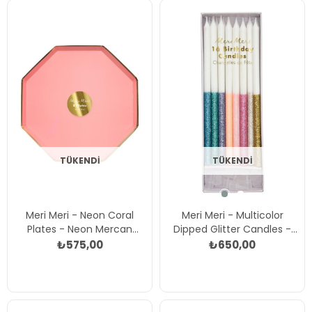
TÜKENDI
TÜKENDI
Meri Meri - Neon Coral
Meri Meri - Multicolor
Plates - Neon Mercan
Dipped Glitter Candles -
Tabaklar - L - 8'li Çok
Çok Renkli Simli Mumlar
₺575,00
₺650,00
Renkli
Çok Renkli