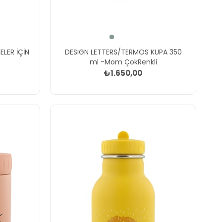
LER İÇİN
DESIGN LETTERS/TERMOS KUPA 350
h
ml -Mom ÇokRenkli
₺1.650,00