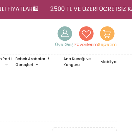
AJLI FİYATLAR🛍️
2500 TL VE ÜZERİ ÜCRETS
Üye Girişi
Favorilerim
Sepetim
n
Parti
Bebek Arabaları /
Ana Kucağı ve
Mobilya
Gereçleri
Kanguru