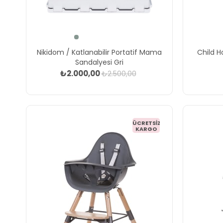
Nikidom / Katlanabilir Portatif Mama
Child H
Sandalyesi Gri
₺2.000,00
₺2.500,00
ÜCRETSIZ
KARGO