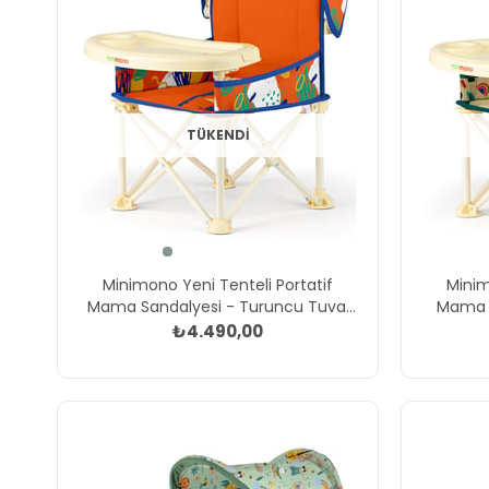
TÜKENDI
Minimono Yeni Tenteli Portatif
Minim
Mama Sandalyesi - Turuncu Tuval
Mama S
Turuncu
₺4.490,00