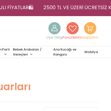
TAJLI FİYATLAR🛍️
2500 TL VE ÜZERİ ÜCRETS
Üye Girişi
Favorilerim
Sepetim
n
Parti
Bebek Arabaları /
Ana Kucağı ve
Mobilya
Gereçleri
Kanguru
arları