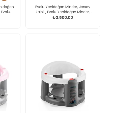
nidoğan
Evolu Yenidoğan Minder, Jersey
, Evolu
kalpli , Evolu Yenidoğan Minder,
doğan
Jersey kalpli, Renk:, Beden: , Std
₺3.500,00
Renk:,