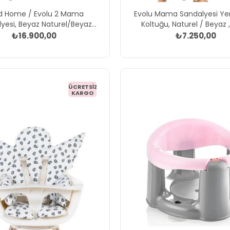
ld Home / Evolu 2 Mama
Evolu Mama Sandalyesi Ye
yesi, Beyaz Naturel/Beyaz
Koltuğu, Naturel / Beyaz 
Tepsi) Std
Mama Sandalyesi Yeni
₺16.900,00
₺7.250,00
Koltuğu, Naturel / Beyaz, 
Beden: , Std
ÜCRETSIZ
KARGO