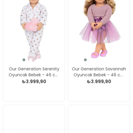
Our Generation Serenity
Our Generation Savannah
Oyuncak Bebek - 46 cm
Oyuncak Bebek - 46 cm
Çok Renkli
Çok Renkli
₺3.999,90
₺3.999,90