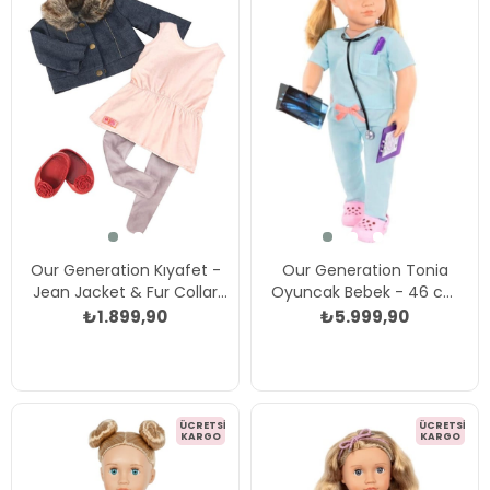
Our Generation Kıyafet -
Our Generation Tonia
Jean Jacket & Fur Collar
Oyuncak Bebek - 46 cm
Çok Renkli
Çok Renkli
₺1.899,90
₺5.999,90
ÜCRETSIZ
ÜCRETSIZ
KARGO
KARGO