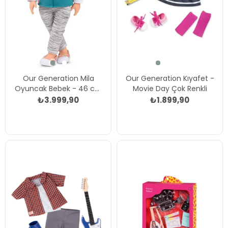
Our Generation Mila
Our Generation Kıyafet -
Oyuncak Bebek - 46 cm
Movie Day Çok Renkli
Çok Renkli
₺3.999,90
₺1.899,90