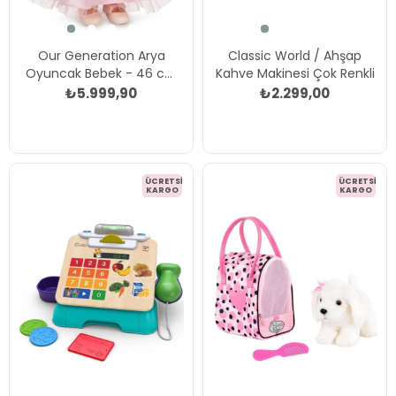
Our Generation Arya
Classic World / Ahşap
Oyuncak Bebek - 46 cm
Kahve Makinesi Çok Renkli
Çok Renkli
₺5.999,90
₺2.299,00
ÜCRETSIZ
ÜCRETSIZ
KARGO
KARGO