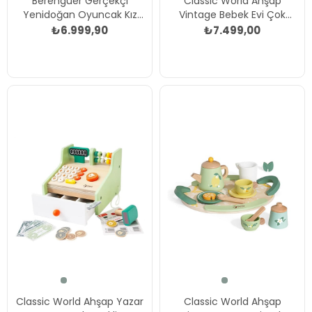
Berenguer Gerçekçi
Classic World Ahşap
Yenidoğan Oyuncak Kız
Vintage Bebek Evi Çok
Bebek 39 cm - Beyaz Hırka
Renkli
₺6.999,90
₺7.499,00
ve Tavşanlı Çok Renkli
Classic World Ahşap Yazar
Classic World Ahşap