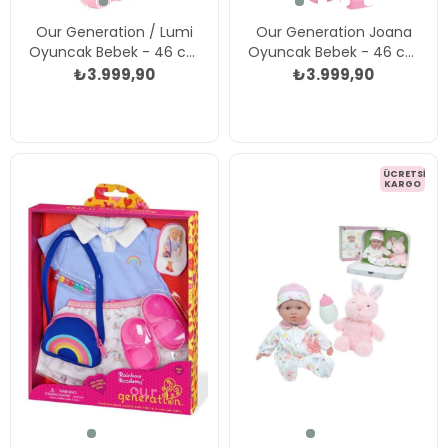
Our Generation / Lumi
Our Generation Joana
Oyuncak Bebek - 46 cm
Oyuncak Bebek - 46 cm
Çok Renkli
Çok Renkli
₺3.999,90
₺3.999,90
ÜCRETSIZ
KARGO