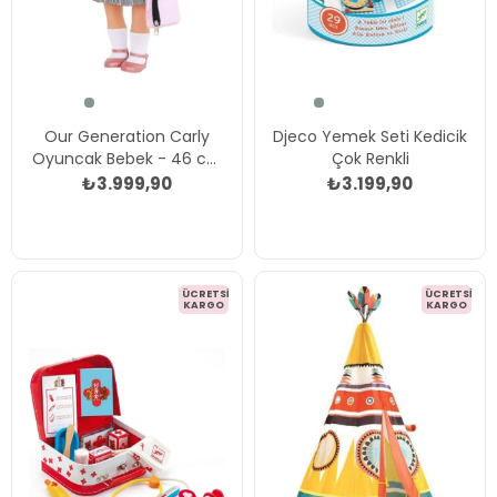
Our Generation Carly
Djeco Yemek Seti Kedicik
Oyuncak Bebek - 46 cm
Çok Renkli
Çok Renkli
₺3.999,90
₺3.199,90
ÜCRETSIZ
ÜCRETSIZ
KARGO
KARGO