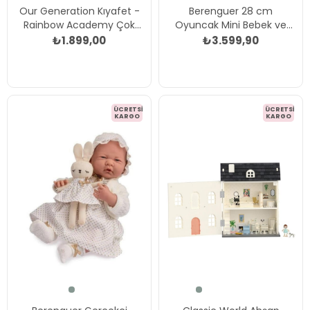
Our Generation Kıyafet -
Berenguer 28 cm
Rainbow Academy Çok
Oyuncak Mini Bebek ve
Renkli
Aksesuar Seti Çok Renkli
₺1.899,00
₺3.599,90
ÜCRETSIZ
ÜCRETSIZ
KARGO
KARGO