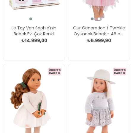
Le Toy Van Sophie'nin
Our Generation / Twinkle
Bebek Evi Çok Renkli
Oyuncak Bebek - 46 cm
Çok Renkli
₺14.999,00
₺5.999,90
ÜCRETSIZ
ÜCRETSIZ
KARGO
KARGO