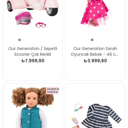
Our Generation / Sepetli
Our Generation Sarah
Scooter Çok Renkli
Oyuncak Bebek - 46 cm
Çok Renkli
₺7.999,90
₺3.999,90
ÜCRETSIZ
KARGO