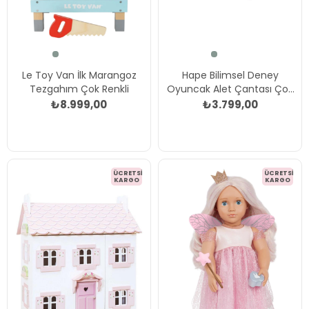
Le Toy Van İlk Marangoz
Hape Bilimsel Deney
Tezgahım Çok Renkli
Oyuncak Alet Çantası Çok
Renkli
₺8.999,00
₺3.799,00
ÜCRETSIZ
ÜCRETSIZ
KARGO
KARGO