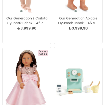
Our Generation / Carlota
Our Generation Abigale
Oyuncak Bebek - 46 cm
Oyuncak Bebek - 46 cm
Çok Renkli
Çok Renkli
₺3.999,90
₺3.999,90
ÜCRETSIZ
KARGO