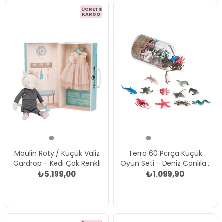
ÜCRETSIZ
KARGO
Moulin Roty / Küçük Valiz
Terra 60 Parça Küçük
Gardrop - Kedi Çok Renkli
Oyun Seti - Deniz Canlıları
Çok Renkli
₺5.199,00
₺1.099,90