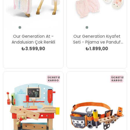
Our Generation At -
Our Generation Kıyafet
Andalusian Çok Renkli
Seti - Pijama ve Panduf
Çok Renkli
₺3.599,90
₺1.899,00
ÜCRETSIZ
ÜCRETSIZ
KARGO
KARGO