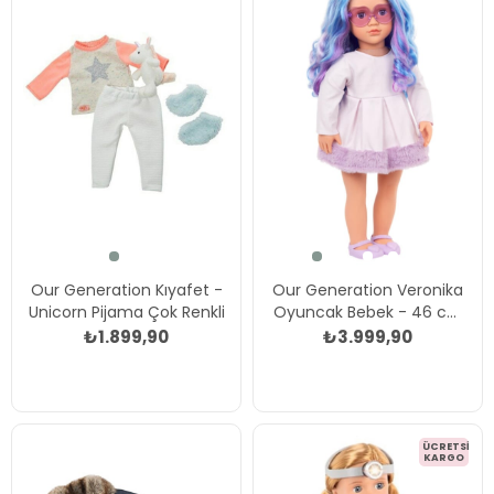
Our Generation Kıyafet -
Our Generation Veronika
Unicorn Pijama Çok Renkli
Oyuncak Bebek - 46 cm
Çok Renkli
₺1.899,90
₺3.999,90
ÜCRETSIZ
KARGO