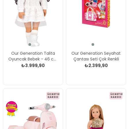
Our Generation Talita
Our Generation Seyahat
Oyuncak Bebek - 46 cm
Çantası Seti Çok Renkli
Çok Renkli
₺3.999,90
₺2.399,90
ÜCRETSIZ
ÜCRETSIZ
KARGO
KARGO