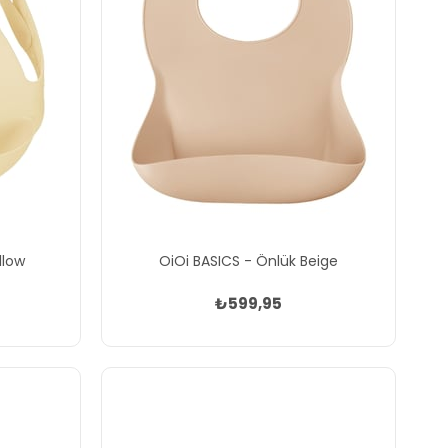
llow
OiOi BASICS - Önlük Beige
₺599,95