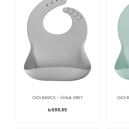
OiOi BASICS - Önlük GREY
OiOi 
₺599,95