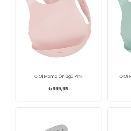
OiOi Mama Önlüğü Pink
OiOi 
₺999,95