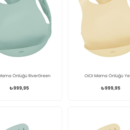
Mama Önlüğü RiverGreen
OiOi Mama Önlüğü Ye
₺999,95
₺999,95