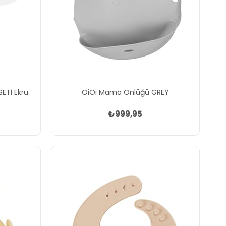
ETİ Ekru
OiOi Mama Önlüğü GREY
₺999,95