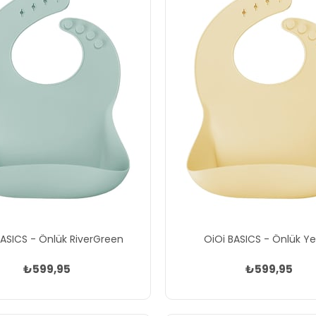
BASICS - Önlük RiverGreen
OiOi BASICS - Önlük Ye
₺599,95
₺599,95