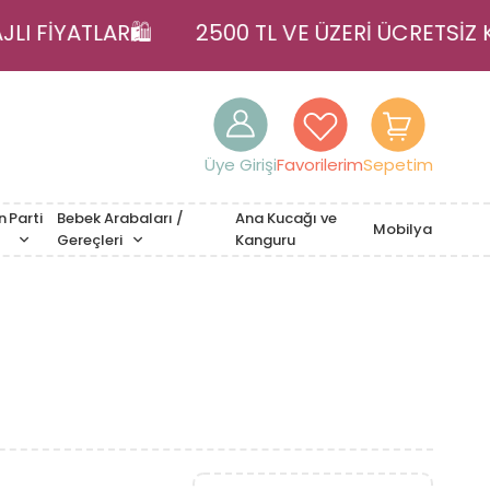
TAJLI FİYATLAR🛍️
2500 TL VE ÜZERİ ÜCRET
Üye Girişi
Favorilerim
Sepetim
n
Parti
Bebek Arabaları /
Ana Kucağı ve
Mobilya
Gereçleri
Kanguru