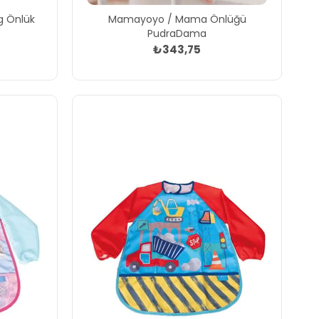
g Önlük
Mamayoyo / Mama Önlüğü
PudraDama
₺343,75