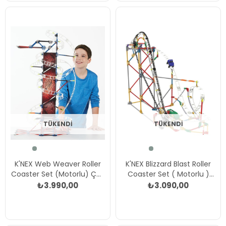
TÜKENDI
TÜKENDI
K'NEX Web Weaver Roller
K'NEX Blizzard Blast Roller
Coaster Set (Motorlu) Çok
Coaster Set ( Motorlu )
Renkli
Çok Renkli
₺3.990,00
₺3.090,00