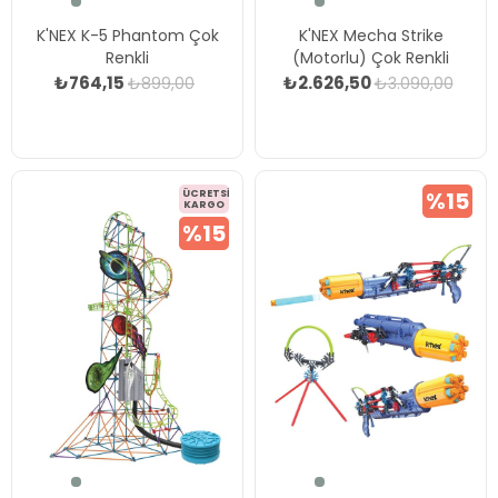
K'NEX K-5 Phantom Çok
K'NEX Mecha Strike
Renkli
(Motorlu) Çok Renkli
₺764,15
₺2.626,50
₺899,00
₺3.090,00
%15
ÜCRETSIZ
KARGO
%15