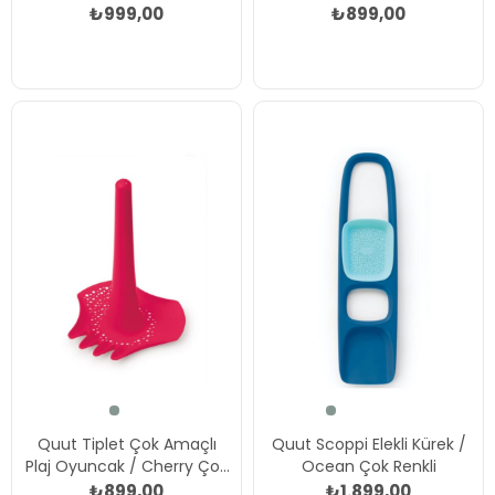
Blue Çok Renkli
Renkli
₺999,00
₺899,00
Quut Tiplet Çok Amaçlı
Quut Scoppi Elekli Kürek /
Plaj Oyuncak / Cherry Çok
Ocean Çok Renkli
Renkli
₺899,00
₺1.899,00