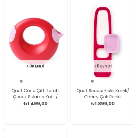
TÜKENDI
TÜKENDI
Quut Cana Çift Taraflı
Quut Scoppi Elekli Kürek/
Çocuk Sulama Kabı /
Cherry Çok Renkli
Large / Cherry Çok Renkli
₺1.499,00
₺1.899,00