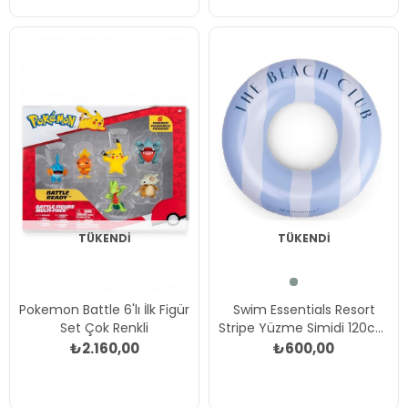
TÜKENDI
TÜKENDI
Pokemon Battle 6'lı İlk Figür
Swim Essentials Resort
Set Çok Renkli
Stripe Yüzme Simidi 120cm
Çok Renkli
₺2.160,00
₺600,00