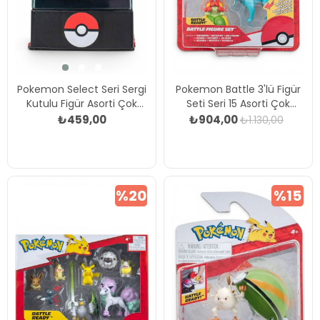
Pokemon Select Seri Sergi
Pokemon Battle 3'lü Figür
Kutulu Figür Asorti Çok
Seti Seri 15 Asorti Çok
Renkli
Renkli
₺459,00
₺904,00
₺1.130,00
%20
%15