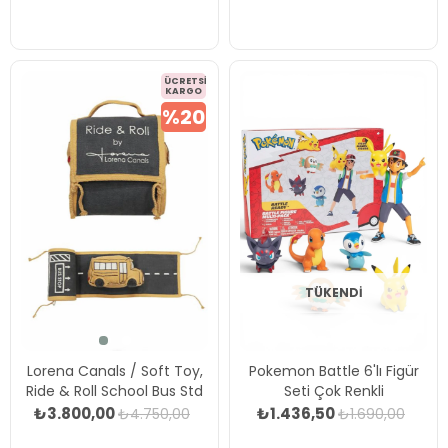
ÜCRETSIZ
KARGO
%20
TÜKENDI
Lorena Canals / Soft Toy,
Pokemon Battle 6'lı Figür
Ride & Roll School Bus Std
Seti Çok Renkli
₺3.800,00
₺1.436,50
₺4.750,00
₺1.690,00