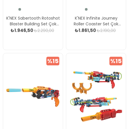
K'NEX Sabertooth Rotoshot
K'NEX Infinite Journey
Blaster Building Set Çok
Roller Coaster Set Çok
Renkli
Renkli
₺1.946,50
₺1.861,50
₺2.290,00
₺2.190,00
%15
%15