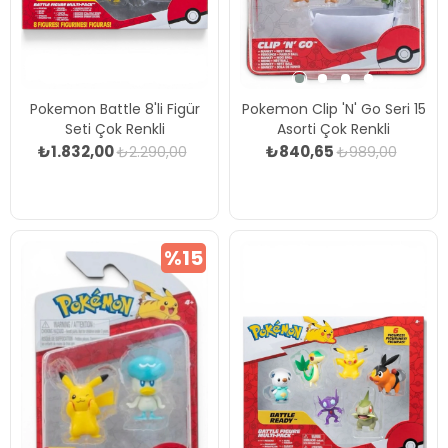
Pokemon Battle 8'li Figür
Pokemon Clip 'N' Go Seri 15
Seti Çok Renkli
Asorti Çok Renkli
₺1.832,00
₺840,65
₺2.290,00
₺989,00
%15