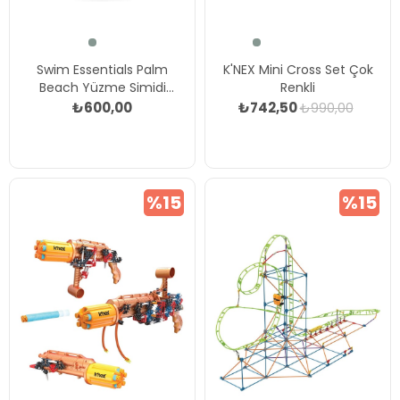
Swim Essentials Palm
K'NEX Mini Cross Set Çok
Beach Yüzme Simidi
Renkli
120cm Çok Renkli
₺600,00
₺742,50
₺990,00
%15
%15