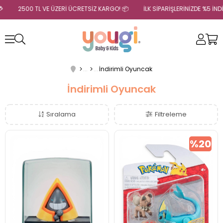
T 💳
2500 TL VE ÜZERİ ÜCRETSİZ KARGO! 📦
İLK SİPARİŞLERİNİZDE %5 
İndirimli Oyuncak
İndirimli Oyuncak
Sıralama
Filtreleme
%20