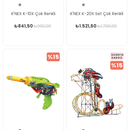
K'NEX K-10X Çok Renkli
K'NEX K-20X Set Çok Renkli
₺841,50
₺1.521,50
₺990,00
₺1.790,00
%15
ÜCRETSIZ
KARGO
%15