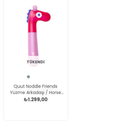
TÜKENDI
Quut Noddle Friends
Yüzme Arkadaşı / Horse
Çok Renkli
₺1.299,00