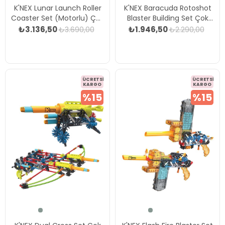
K'NEX Lunar Launch Roller
K'NEX Baracuda Rotoshot
Coaster Set (Motorlu) Çok
Blaster Building Set Çok
Renkli
Renkli
₺3.136,50
₺1.946,50
₺3.690,00
₺2.290,00
ÜCRETSIZ
ÜCRETSIZ
KARGO
KARGO
%15
%15