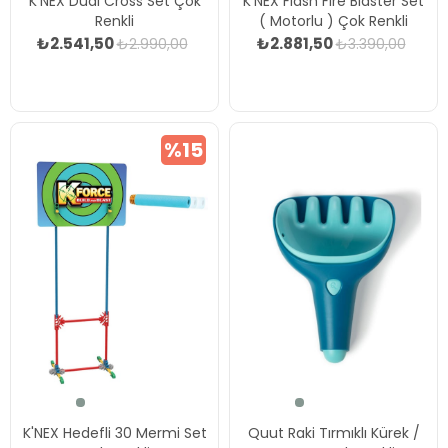
K'NEX Dual Cross Set Çok
K'NEX Flash Fire Blaster Set
Renkli
( Motorlu ) Çok Renkli
₺2.541,50
₺2.881,50
₺2.990,00
₺3.390,00
%15
K'NEX Hedefli 30 Mermi Set
Quut Raki Tırmıklı Kürek /