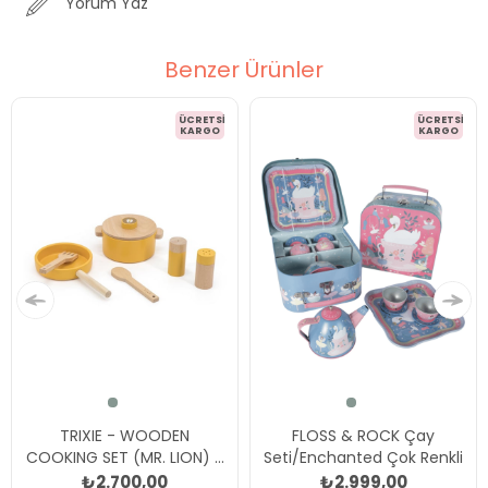
Yorum Yaz
Benzer Ürünler
ÜCRETSIZ
ÜCRETSIZ
KARGO
KARGO
TRIXIE - WOODEN
FLOSS & ROCK Çay
COOKING SET (MR. LION) -
Seti/Enchanted Çok Renkli
Ahşap Pişirme Seti Aslan
₺2.700,00
₺2.999,00