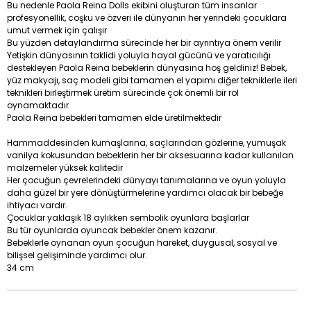
Bu nedenle Paola Reina Dolls ekibini oluşturan tüm insanlar
profesyonellik, coşku ve özveri ile dünyanın her yerindeki çocuklara
umut vermek için çalışır
Bu yüzden detaylandırma sürecinde her bir ayrıntıya önem verilir
Yetişkin dünyasının taklidi yoluyla hayal gücünü ve yaratıcılığı
destekleyen Paola Reina bebeklerin dünyasına hoş geldiniz! Bebek,
yüz makyajı, saç modeli gibi tamamen el yapımı diğer tekniklerle ileri
teknikleri birleştirmek üretim sürecinde çok önemli bir rol
oynamaktadır
Paola Reina bebekleri tamamen elde üretilmektedir
Hammaddesinden kumaşlarına, saçlarından gözlerine, yumuşak
vanilya kokusundan bebeklerin her bir aksesuarına kadar kullanılan
malzemeler yüksek kalitedir
Her çocuğun çevrelerindeki dünyayı tanımalarına ve oyun yoluyla
daha güzel bir yere dönüştürmelerine yardımcı olacak bir bebeğe
ihtiyacı vardır.
Çocuklar yaklaşık 18 aylıkken sembolik oyunlara başlarlar
Bu tür oyunlarda oyuncak bebekler önem kazanır.
Bebeklerle oynanan oyun çocuğun hareket, duygusal, sosyal ve
bilişsel gelişiminde yardımcı olur.
34 cm