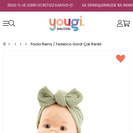
2500 TL VE ÜZERİ ÜCRETSİZ KARGO! 📦
İLK SİPARİŞLERİNİZDE %5 İNDİ
Paola Reina / Federica Gordi Çok Renkli