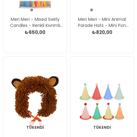
Meri Meri - Mixed Swirly
Meri Meri - Mini Animal
Candles - Renkli Kıvrımlı
Parade Hats - Mini Pon
Mumlar - 20'li Çok Renkli
Ponlu Parti Şapkaları (8'li)
₺650,00
₺820,00
Çok Renkli
TÜKENDI
TÜKENDI