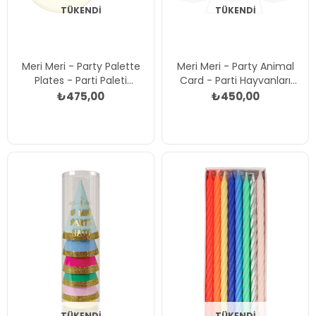
TÜKENDI
TÜKENDI
Meri Meri - Party Palette
Meri Meri - Party Animal
Plates - Parti Paleti
Card - Parti Hayvanları
Tabaklar - M - 8'li Çok
Tebrik Kartı Çok Renkli
₺475,00
₺450,00
Renkli
TÜKENDI
TÜKENDI