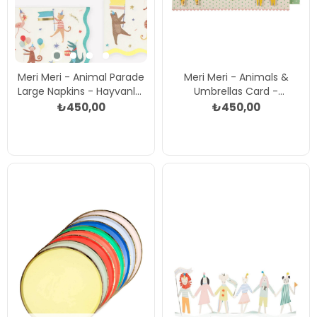
Meri Meri - Animal Parade
Meri Meri - Animals &
Large Napkins - Hayvanlar
Umbrellas Card -
Geçit Töreni Peçeteler
Şemsiyeli Hayvanlar Tebrik
₺450,00
₺450,00
(16'lı) Çok Renkli
Kartı Çok Renkli