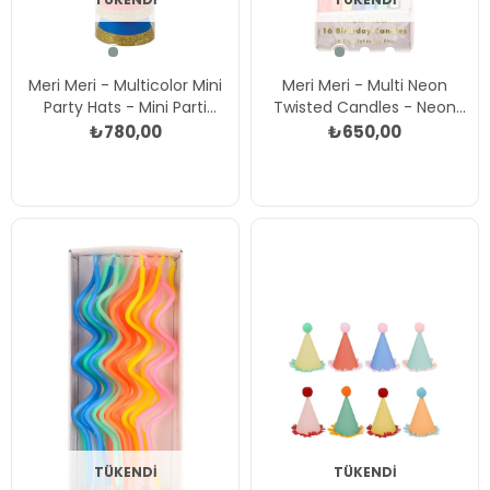
Meri Meri - Multicolor Mini
Meri Meri - Multi Neon
Party Hats - Mini Parti
Twisted Candles - Neon
Şapkaları - Çok Renkli Çok
Mumlar Çok Renkli
₺780,00
₺650,00
Renkli
TÜKENDI
TÜKENDI