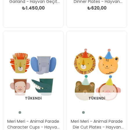
Garland - Hayvan Geçit
Dinner Plates - Hayvan
Töreni Asılan Süs Çok
Geçit Töreni Tabaklar (L)
₺1.450,00
₺620,00
Renkli
(8'li) Çok Renkli
TÜKENDI
TÜKENDI
Meri Meri - Animal Parade
Meri Meri - Animal Parade
Character Cups - Hayvan
Die Cut Plates - Hayvan