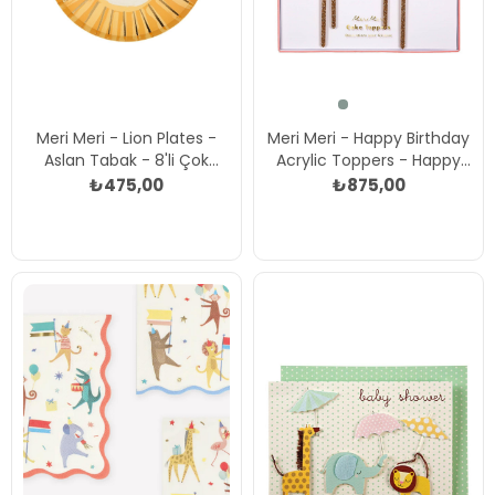
Meri Meri - Lion Plates -
Meri Meri - Happy Birthday
Aslan Tabak - 8'li Çok
Acrylic Toppers - Happy
Renkli
Birthday Akrilik Pasta Süsü
₺475,00
₺875,00
Çok Renkli