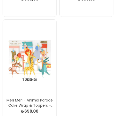
(24'lü) Çok Renkli
Renkli
TÜKENDI
Meri Meri - Animal Parade
Cake Wrap & Toppers -
Hayvanlar Geçit Töreni
₺650,00
Pasta Kenar Dekoru ve