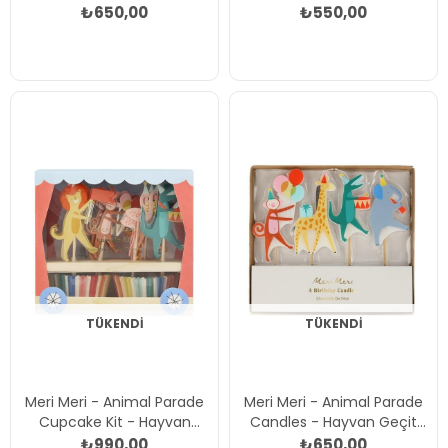
Geçit Töreni Bardaklar -
geçit Töreni Tabaklar (8'li)
₺650,00
₺550,00
8'li Çok Renkli
Çok Renkli
TÜKENDI
TÜKENDI
Meri Meri - Animal Parade
Meri Meri - Animal Parade
Cupcake Kit - Hayvan
Candles - Hayvan Geçit
Geçit Töreni Cupcake Kit
Töreni Mumlar - 4'lü Çok
₺990,00
₺650,00