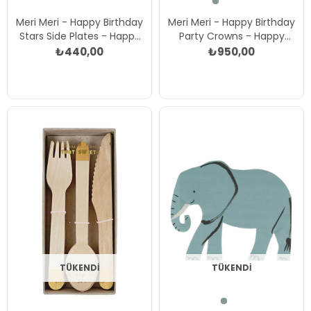
Meri Meri - Happy Birthday
Meri Meri - Happy Birthday
Stars Side Plates - Happy
Party Crowns - Happy
Birthday Yıldızlar Tabalar
Birthday Parti Taçları - 8'li
₺440,00
₺950,00
(M) (x8) Çok Renkli
Çok Renkli
TÜKENDI
TÜKENDI