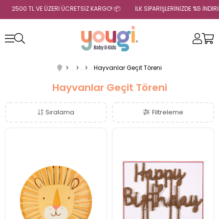

2500 TL VE ÜZERİ ÜCRETSİZ KARGO! 📦
İLK SİPARİŞLERİNİZDE %5 İND
Hayvanlar Geçit Töreni
Hayvanlar Geçit Töreni
Sıralama
Filtreleme