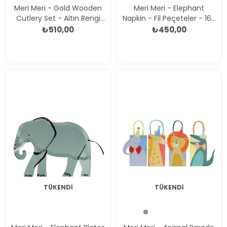
Meri Meri - Gold Wooden
Meri Meri - Elephant
Cutlery Set - Altın Rengi
Napkin - Fil Peçeteler - 16'lı
Tahta Çatal-Kaşık-Bıçak
Çok Renkli
₺510,00
₺450,00
Set Çok Renkli
TÜKENDI
TÜKENDI