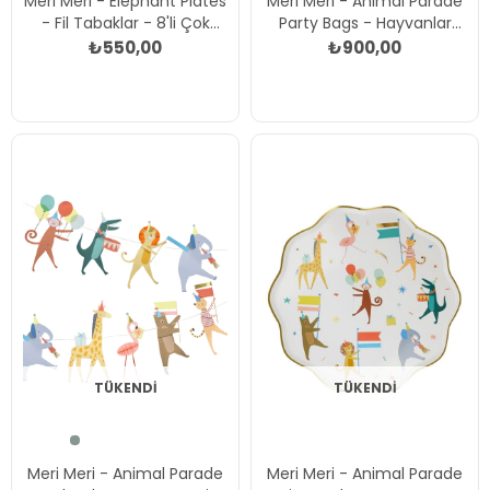
Meri Meri - Elephant Plates
Meri Meri - Animal Parade
- Fil Tabaklar - 8'li Çok
Party Bags - Hayvanlar
Renkli
Geçit Töreni Parti
₺550,00
₺900,00
Çantaları (8'li) Çok Renkli
TÜKENDI
TÜKENDI
Meri Meri - Animal Parade
Meri Meri - Animal Parade