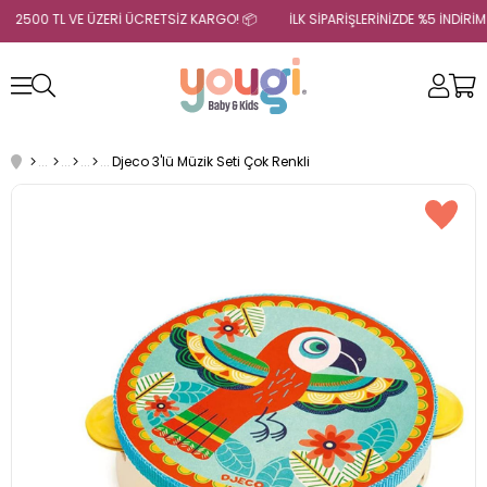
2500 TL VE ÜZERİ ÜCRETSİZ KARGO! 📦
İLK SİPARİŞLERİNİZDE %5 İNDİRİ
Djeco 3'lü Müzik Seti Çok Renkli