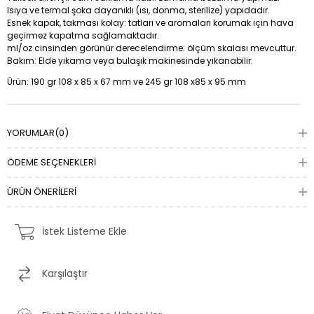
Isıya ve termal şoka dayanıklı (ısı, donma, sterilize) yapıdadır.
Esnek kapak, takması kolay: tatları ve aromaları korumak için hava
geçirmez kapatma sağlamaktadır.
ml/oz cinsinden görünür derecelendirme: ölçüm skalası mevcuttur.
Bakım: Elde yıkama veya bulaşık makinesinde yıkanabilir.
Ürün: 190 gr 108 x 85 x 67 mm ve 245 gr 108 x85 x 95 mm
YORUMLAR
(0)
ÖDEME SEÇENEKLERI
ÜRÜN ÖNERILERI
İstek Listeme Ekle
Karşılaştır