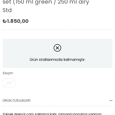
set (150 ml green / 250 ml airy
Std
₺1.850,00
Ürün stoklarımızda kalmamıştır.
Seçim
Std
ÜRÜN ÖZELLIKLERI
Yüksek dirençli cam saklama kabı: zamanla bozulma yapmaz.