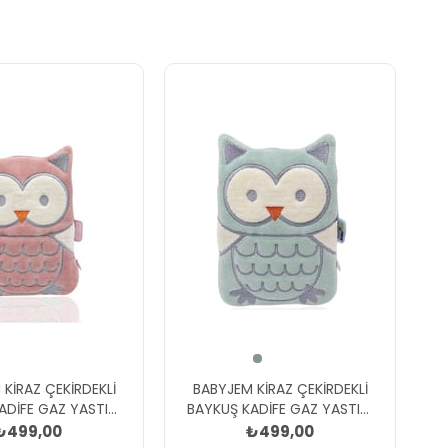
KİRAZ ÇEKİRDEKLİ
BABYJEM KİRAZ ÇEKİRDEKLİ
ADİFE GAZ YASTIĞI
BAYKUŞ KADİFE GAZ YASTIĞI
Gülkurusu
Yeşil
₺499,00
₺499,00