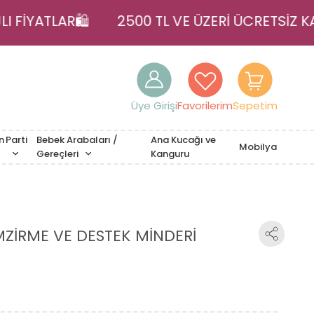
LI FİYATLAR🛍️
2500 TL VE ÜZERİ ÜCRETSİZ
Üye Girişi
Favorilerim
Sepetim
n
Parti
Bebek Arabaları /
Ana Kucağı ve
Mobilya
Gereçleri
Kanguru
ZİRME VE DESTEK MİNDERİ