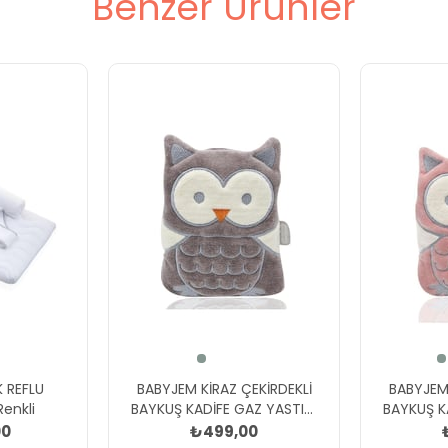
Benzer Ürünler
 REFLU
BABYJEM KİRAZ ÇEKİRDEKLİ
BABYJEM 
enkli
BAYKUŞ KADİFE GAZ YASTIĞI
BAYKUŞ K
Gri
00
₺499,00