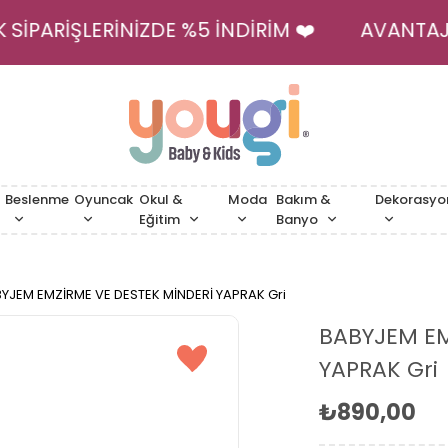
İLK SİPARİŞLERİNİZDE %5 İNDİRİM ❤️
AVANTAJ
Beslenme
Oyuncak
Okul &
Moda
Bakım &
Dekorasyo
Eğitim
Banyo
YJEM EMZİRME VE DESTEK MİNDERİ YAPRAK Gri
BABYJEM EM
YAPRAK Gri
₺890,00