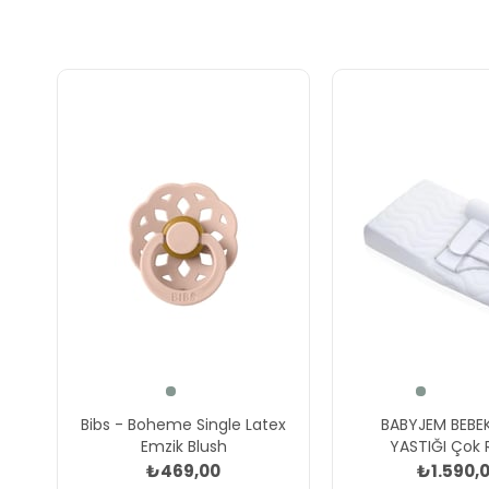
Bibs - Boheme Single Latex
BABYJEM BEBEK
Emzik Blush
YASTIĞI Çok R
₺469,00
₺1.590,